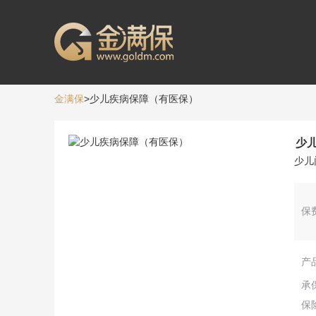
金满保
>少儿疾病保障（有医保）
少
少儿
保
产
承
保