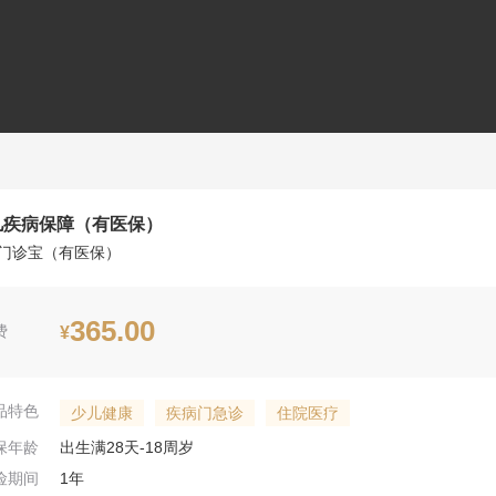
儿疾病保障（有医保）
门诊宝（有医保）
365.00
费
¥
品特色
少儿健康
疾病门急诊
住院医疗
保年龄
出生满28天-18周岁
险期间
1年